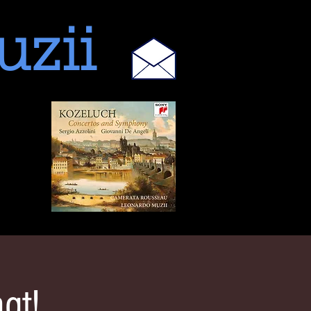
uzii
gt!