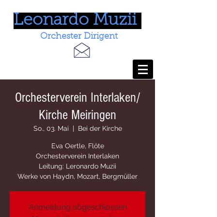
Leonardo Muzii
Orchester Dirigent
Orchesterverein Interlaken/
Kirche Meiringen
So., 03. Mai
  |  
Bei der Kirche
Eva Oertle, Flöte
Orchesterverein Interlaken
Leitung: Leronardo Muzii
Werke von Haydn, Mozart, Bergmüller
Anmeldung abgeschlossen