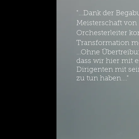
"...Dank der Bega
Meisterschaft von
Orchesterleiter ko
Transformation me
...Ohne Übertreib
dass wir hier mit
Dirigenten mit sei
zu tun haben...."