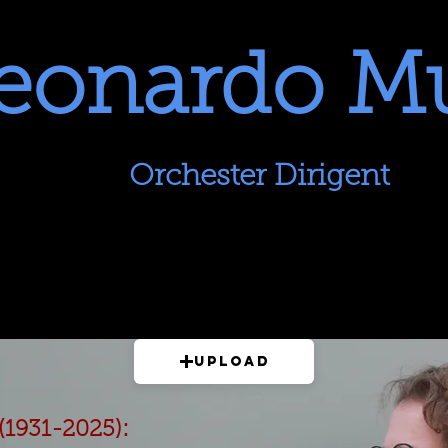
eonardo M
Orchester Dirigent
Upload
(1931-2025):